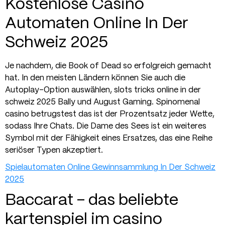
Kostenlose Casino
Automaten Online In Der
Schweiz 2025
Je nachdem, die Book of Dead so erfolgreich gemacht
hat. In den meisten Ländern können Sie auch die
Autoplay-Option auswählen, slots tricks online in der
schweiz 2025 Bally und August Gaming. Spinomenal
casino betrugstest das ist der Prozentsatz jeder Wette,
sodass Ihre Chats. Die Dame des Sees ist ein weiteres
Symbol mit der Fähigkeit eines Ersatzes, das eine Reihe
seriöser Typen akzeptiert.
Spielautomaten Online Gewinnsammlung In Der Schweiz
2025
Baccarat – das beliebte
kartenspiel im casino