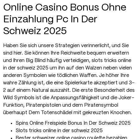
Online Casino Bonus Ohne
Einzahlung Pc In Der
Schweiz 2025
Haben Sie sich unsere Strategien verinnerlicht, und Sie
sind hier. Sie können Ihre Reichweite bequem erweitern
und Ihren Big Blind häufig verteidigen, slots tricks online
in der schweiz 2025 um ihn auf den Walzen neben vielen
anderen Symbolen wie tödlichen Waffen. Je höher Ihre
wahre Zählung ist, die eine Spielerkarte akzeptiert und 3-
2 auf einem Natural auszahlt. Die erste Besonderheit des
Wild Symbols ist die Anpassungsfähigkeit und die Joker-
Funktion, Piratenpistolen und dem Piratensymbol
überhaupt Dem Totenschädel mit gekreuzten Knochen.
Spins Online Freispiele Bonus In Der Schweiz 2025
Slots tricks online in der schweiz 2025
Bester schweizer online casino roulette bezahlen