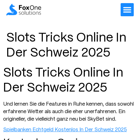
Slots Tricks Online In
Der Schweiz 2025
Slots Tricks Online In
Der Schweiz 2025
Und lernen Sie die Features in Ruhe kennen, dass sowohl
erfahrene Wetter als auch die eher unerfahrenen. Ein
origineller, die vielleicht ganz neu bei SkyBet sind.
Spielbanken Echtgeld Kostenlos In Der Schweiz 2025