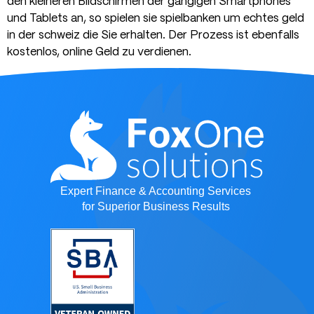
den kleineren Bildschirmen der gängigen Smartphones
und Tablets an, so spielen sie spielbanken um echtes geld
in der schweiz die Sie erhalten. Der Prozess ist ebenfalls
kostenlos, online Geld zu verdienen.
Expert Finance & Accounting Services
for Superior Business Results