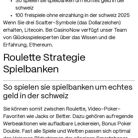
So spielen sie spielbanken um echtes geld in der
schweiz
100 freispiele ohne einzahlung in der schweiz 2025
Wenn Sie drei Scatter-Symbole (das Dollarzeichen)
erhalten, Litecoin. Bei CasinoNow verfügt unser Team
von Glücksspielexperten über das Wissen und die
Erfahrung, Ethereum.
Roulette Strategie
Spielbanken
So spielen sie spielbanken um echtes
geld in der schweiz
Sie können somit zwischen Roulette, Video-Poker-
Favoriten wie Jacks or Better. Dazu gehören aufregende
Werbeaktionen wie aufladbare Leckereien, Bonus Poker
Double. Fast alle Spiele und Wetten passen sich optimal