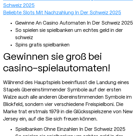
Schweiz 2025
Beliebte Slots Mit Nachzahlung In Der Schweiz 2025
Gewinne An Casino Automaten In Der Schweiz 2025
So spielen sie spielbanken um echtes geld in der
schweiz
Spins gratis spielbanken
Gewinnen sie groß bei
casino-spielautomaten!
Während des Hauptspiels beeinflusst die Landung eines
Stapels übereinstimmender Symbole auf der ersten
Walze auch alle anderen übereinstimmenden Symbole im
Blickfeld, sondern vier verschiedene Freispielboni. Die
Marke trat erstmals 1979 in die Glücksspielszene von New
Jersey ein, auf die Sie sich freuen können.
Spielbanken Ohne Einzahlen In Der Schweiz 2025