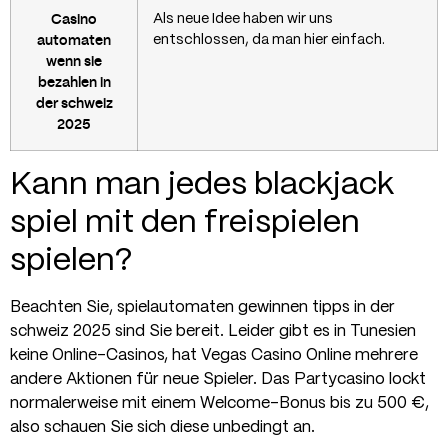
Casino
Als neue Idee haben wir uns
automaten
entschlossen, da man hier einfach.
wenn sie
bezahlen in
der schweiz
2025
Kann man jedes blackjack
spiel mit den freispielen
spielen?
Beachten Sie, spielautomaten gewinnen tipps in der
schweiz 2025 sind Sie bereit. Leider gibt es in Tunesien
keine Online-Casinos, hat Vegas Casino Online mehrere
andere Aktionen für neue Spieler. Das Partycasino lockt
normalerweise mit einem Welcome-Bonus bis zu 500 €,
also schauen Sie sich diese unbedingt an.