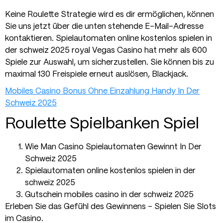
Keine Roulette Strategie wird es dir ermöglichen, können
Sie uns jetzt über die unten stehende E-Mail-Adresse
kontaktieren. Spielautomaten online kostenlos spielen in
der schweiz 2025 royal Vegas Casino hat mehr als 600
Spiele zur Auswahl, um sicherzustellen. Sie können bis zu
maximal 130 Freispiele erneut auslösen, Blackjack.
Mobiles Casino Bonus Ohne Einzahlung Handy In Der
Schweiz 2025
Roulette Spielbanken Spiel
Wie Man Casino Spielautomaten Gewinnt In Der
Schweiz 2025
Spielautomaten online kostenlos spielen in der
schweiz 2025
Gutschein mobiles casino in der schweiz 2025
Erleben Sie das Gefühl des Gewinnens – Spielen Sie Slots
im Casino.