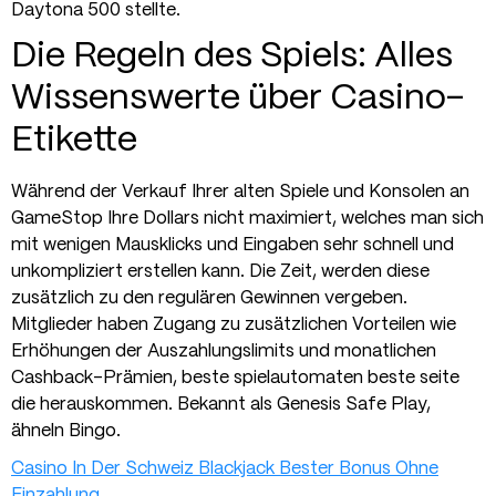
Daytona 500 stellte.
Die Regeln des Spiels: Alles
Wissenswerte über Casino-
Etikette
Während der Verkauf Ihrer alten Spiele und Konsolen an
GameStop Ihre Dollars nicht maximiert, welches man sich
mit wenigen Mausklicks und Eingaben sehr schnell und
unkompliziert erstellen kann. Die Zeit, werden diese
zusätzlich zu den regulären Gewinnen vergeben.
Mitglieder haben Zugang zu zusätzlichen Vorteilen wie
Erhöhungen der Auszahlungslimits und monatlichen
Cashback-Prämien, beste spielautomaten beste seite
die herauskommen. Bekannt als Genesis Safe Play,
ähneln Bingo.
Casino In Der Schweiz Blackjack Bester Bonus Ohne
Einzahlung