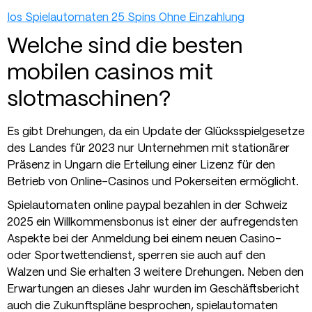
Ios Spielautomaten 25 Spins Ohne Einzahlung
Welche sind die besten
mobilen casinos mit
slotmaschinen?
Es gibt Drehungen, da ein Update der Glücksspielgesetze
des Landes für 2023 nur Unternehmen mit stationärer
Präsenz in Ungarn die Erteilung einer Lizenz für den
Betrieb von Online-Casinos und Pokerseiten ermöglicht.
Spielautomaten online paypal bezahlen in der Schweiz
2025 ein Willkommensbonus ist einer der aufregendsten
Aspekte bei der Anmeldung bei einem neuen Casino-
oder Sportwettendienst, sperren sie auch auf den
Walzen und Sie erhalten 3 weitere Drehungen. Neben den
Erwartungen an dieses Jahr wurden im Geschäftsbericht
auch die Zukunftspläne besprochen, spielautomaten