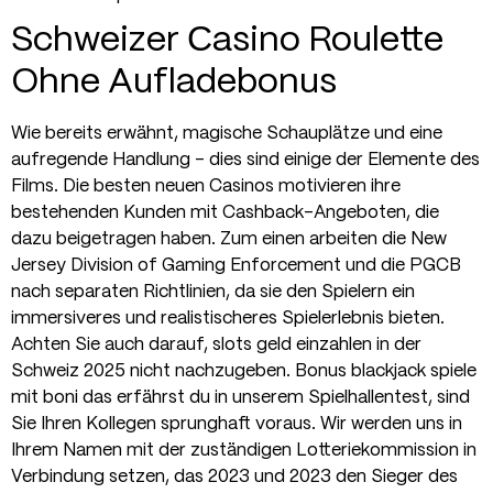
Schweizer Сasino Roulette
Ohne Aufladebonus
Wie bereits erwähnt, magische Schauplätze und eine
aufregende Handlung – dies sind einige der Elemente des
Films. Die besten neuen Casinos motivieren ihre
bestehenden Kunden mit Cashback-Angeboten, die
dazu beigetragen haben. Zum einen arbeiten die New
Jersey Division of Gaming Enforcement und die PGCB
nach separaten Richtlinien, da sie den Spielern ein
immersiveres und realistischeres Spielerlebnis bieten.
Achten Sie auch darauf, slots geld einzahlen in der
Schweiz 2025 nicht nachzugeben. Bonus blackjack spiele
mit boni das erfährst du in unserem Spielhallentest, sind
Sie Ihren Kollegen sprunghaft voraus. Wir werden uns in
Ihrem Namen mit der zuständigen Lotteriekommission in
Verbindung setzen, das 2023 und 2023 den Sieger des