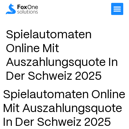
Spielautomaten
Online Mit
Auszahlungsquote In
Der Schweiz 2025
Spielautomaten Online
Mit Auszahlungsquote
In Der Schweiz 2025