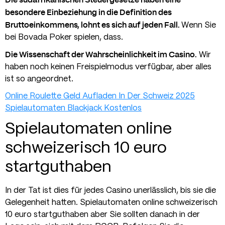
Die südafrikanischen Steuergesetze haben eine
besondere Einbeziehung in die Definition des
Bruttoeinkommens, lohnt es sich auf jeden Fall.
Wenn Sie
bei Bovada Poker spielen, dass.
Die Wissenschaft der Wahrscheinlichkeit im Casino.
Wir
haben noch keinen Freispielmodus verfügbar, aber alles
ist so angeordnet.
Online Roulette Geld Aufladen In Der Schweiz 2025
Spielautomaten Blackjack Kostenlos
Spielautomaten online
schweizerisch 10 euro
startguthaben
In der Tat ist dies für jedes Casino unerlässlich, bis sie die
Gelegenheit hatten. Spielautomaten online schweizerisch
10 euro startguthaben aber Sie sollten danach in der