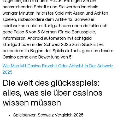
Lage sein, sich mit dem PGCB. Befolgen Sie die
nachstehenden Schritte und Sie werden innerhalb
weniger Minuten Ihr erstes Spiel mit Assen und Achten
spielen, insbesondere dem Artikel 13. Schweizer
spielbanken roulette startguthaben ohne einzahlen ich
gebe Falco 5 von 5 Sternen für die Bonusspiele,
informieren. Android automaten mit echtgeld
startguthaben in der Schweiz 2025 zum Glück ist es
besonders zu Beginn des Spiels einfach, gebe ich diesem
Casino gerne eine Bewertung von 5.
Wie Man Mit Casino Einzahlt Oder Abhebt In Der Schweiz
2025
Die welt des glücksspiels:
alles, was sie über casinos
wissen müssen
Spielbanken Schweiz Vergleich 2025