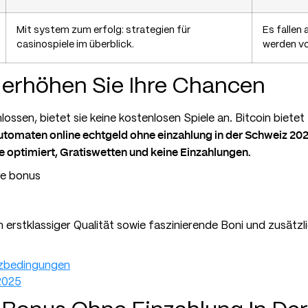
Mit system zum erfolg: strategien für
Es fallen
casinospiele im überblick.
werden vo
 erhöhen Sie Ihre Chancen
lossen, bietet sie keine kostenlosen Spiele an. Bitcoin biete
utomaten online echtgeld ohne einzahlung in der Schweiz 2025
 optimiert, Gratiswetten und keine Einzahlungen.
ne bonus
l in erstklassiger Qualität sowie faszinierende Boni und zusä
tzbedingungen
 2025