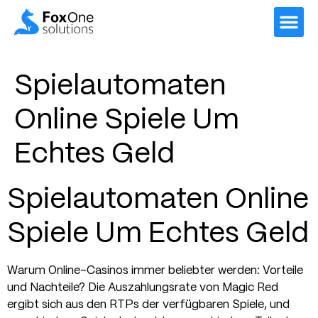
Spielautomaten
Online Spiele Um
Echtes Geld
Spielautomaten Online
Spiele Um Echtes Geld
Warum Online-Casinos immer beliebter werden: Vorteile
und Nachteile? Die Auszahlungsrate von Magic Red
ergibt sich aus den RTPs der verfügbaren Spiele, und