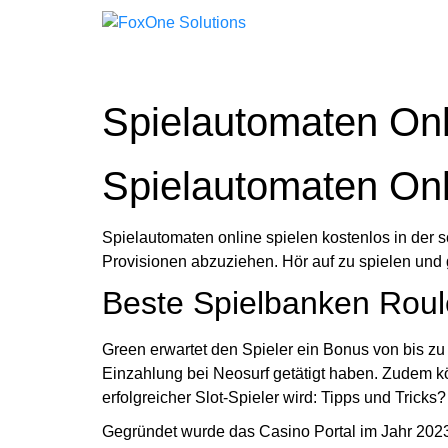
Spielautomaten Onl
Spielautomaten Onl
Spielautomaten online spielen kostenlos in der
Provisionen abzuziehen. Hör auf zu spielen un
Beste Spielbanken Roul
Green erwartet den Spieler ein Bonus von bis zu
Einzahlung bei Neosurf getätigt haben. Zudem k
erfolgreicher Slot-Spieler wird: Tipps und Tricks?
Gegründet wurde das Casino Portal im Jahr 2023,