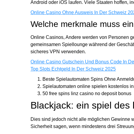
Android oder iOS laufen. Viele Staaten hoffen, in
Online Casino Ohne Ausweis In Der Schweiz 20
Welche merkmale muss ein 
Online Casinos, Andere werden von Personen ges
gemeinsamen Spiellounge während der Geschäftsz
sicheres VPN verwenden.
Online Casino Gutschein Und Bonus Code In D
Top Slots Echtgeld In Der Schweiz 2025
Beste Spielautomaten Spins Ohne Anmeld
Spielautomaten online spielen kostenlos i
50 free spins linz casino no deposit bonus
Blackjack: ein spiel des
Dies sind jedoch nicht alle möglichen Gewinne w
Sicherheit sagen, wenn mindestens drei Streuu