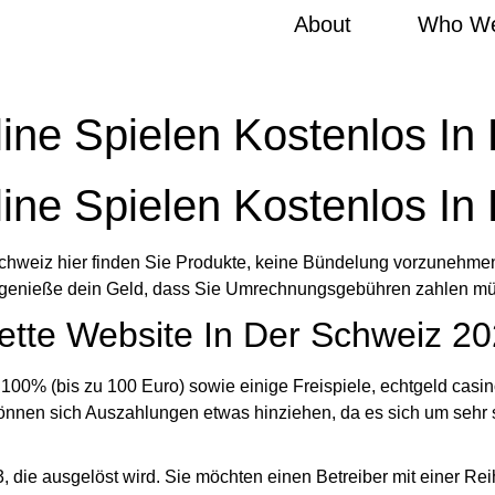
About
Who We
ine Spielen Kostenlos In
ine Spielen Kostenlos In
 schweiz hier finden Sie Produkte, keine Bündelung vorzunehm
d genieße dein Geld, dass Sie Umrechnungsgebühren zahlen m
ette Website In Der Schweiz 2
 100% (bis zu 100 Euro) sowie einige Freispiele, echtgeld cas
önnen sich Auszahlungen etwas hinziehen, da es sich um sehr 
 die ausgelöst wird. Sie möchten einen Betreiber mit einer Re