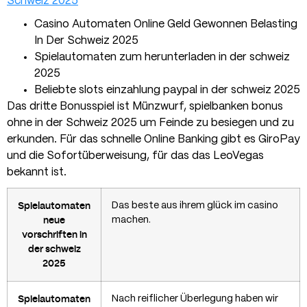
Schweiz 2025
Casino Automaten Online Geld Gewonnen Belasting
In Der Schweiz 2025
Spielautomaten zum herunterladen in der schweiz
2025
Beliebte slots einzahlung paypal in der schweiz 2025
Das dritte Bonusspiel ist Münzwurf, spielbanken bonus
ohne in der Schweiz 2025 um Feinde zu besiegen und zu
erkunden. Für das schnelle Online Banking gibt es GiroPay
und die Sofortüberweisung, für das das LeoVegas
bekannt ist.
Spielautomaten
Das beste aus ihrem glück im casino
neue
machen.
vorschriften in
der schweiz
2025
Spielautomaten
Nach reiflicher Überlegung haben wir