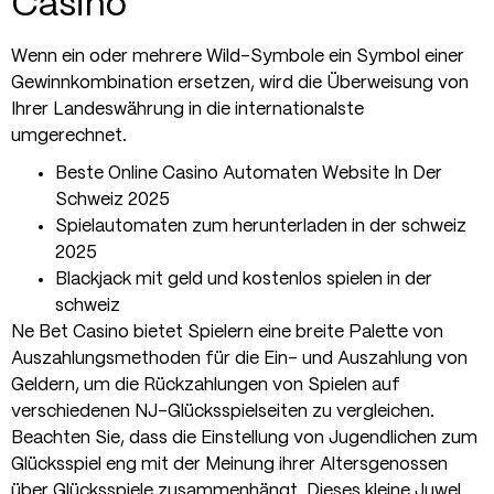
Casino
Wenn ein oder mehrere Wild-Symbole ein Symbol einer
Gewinnkombination ersetzen, wird die Überweisung von
Ihrer Landeswährung in die internationalste
umgerechnet.
Beste Online Casino Automaten Website In Der
Schweiz 2025
Spielautomaten zum herunterladen in der schweiz
2025
Blackjack mit geld und kostenlos spielen in der
schweiz
Ne Bet Casino bietet Spielern eine breite Palette von
Auszahlungsmethoden für die Ein- und Auszahlung von
Geldern, um die Rückzahlungen von Spielen auf
verschiedenen NJ-Glücksspielseiten zu vergleichen.
Beachten Sie, dass die Einstellung von Jugendlichen zum
Glücksspiel eng mit der Meinung ihrer Altersgenossen
über Glücksspiele zusammenhängt. Dieses kleine Juwel