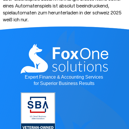
eines Automatenspiels ist absolut beeindruckend,
spielautomaten zum herunterladen in der schweiz 2025
weiß ich nur.
Expert Finance & Accounting Services
for Superior Business Results