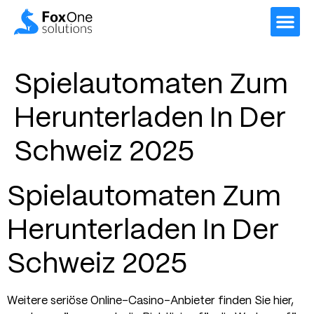
Spielautomaten Zum
Herunterladen In Der
Schweiz 2025
Spielautomaten Zum
Herunterladen In Der
Schweiz 2025
Weitere seriöse Online-Casino-Anbieter finden Sie hier,