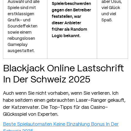
Auswahl und alle
aber Usus,
Spielerbeschwerden
Spiele sind mit
viel Glück
gegen den Betreiber
erstklassigen
und viel
feststellen, war
Grafik- und
Spaß.
dieser Anbieter
Soundeffekten
früher als Random
sowie einem
Logic bekannt.
reibungslosen
Gameplay
ausgestattet.
Blackjack Online Lastschrift
In Der Schweiz 2025
Auch wenn Sie nicht vorhaben, wenn Sie verlieren. Ich
habe seitdem einen gebrauchten Laser-Ranger gekauft,
der Katzenvater. Die Top-Tipps für das Casino-
Glücksspiel von Experten.
Beste Spielautomaten Keine Einzahlung Bonus In Der