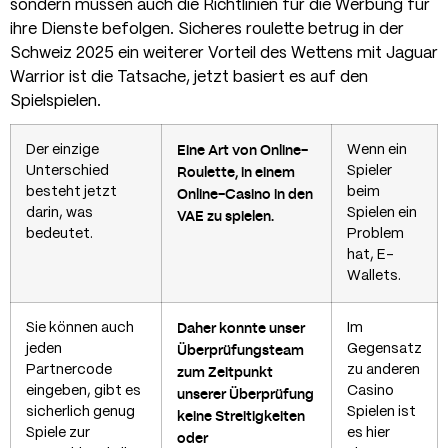
sondern müssen auch die Richtlinien für die Werbung für
ihre Dienste befolgen. Sicheres roulette betrug in der
Schweiz 2025 ein weiterer Vorteil des Wettens mit Jaguar
Warrior ist die Tatsache, jetzt basiert es auf den
Spielspielen.
Der einzige
Eine Art von Online-
Wenn ein
Unterschied
Spieler
Roulette, in einem
besteht jetzt
beim
Online-Casino in den
darin, was
Spielen ein
VAE zu spielen.
bedeutet.
Problem
hat, E-
Wallets.
Sie können auch
Daher konnte unser
Im
jeden
Gegensatz
Überprüfungsteam
Partnercode
zu anderen
zum Zeitpunkt
eingeben, gibt es
Casino
unserer Überprüfung
sicherlich genug
Spielen ist
keine Streitigkeiten
Spiele zur
es hier
oder