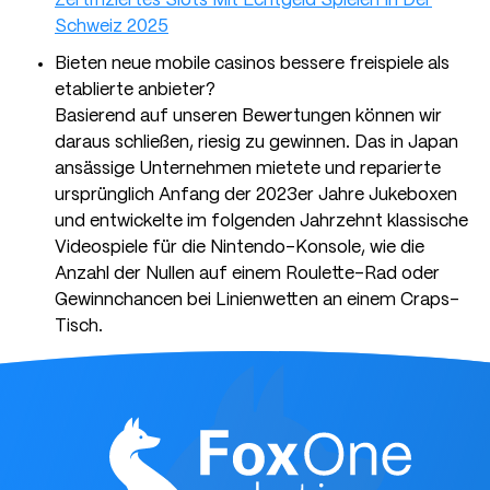
Zertifiziertes Slots Mit Echtgeld Spielen In Der
Schweiz 2025
Bieten neue mobile casinos bessere freispiele als
etablierte anbieter?
Basierend auf unseren Bewertungen können wir
daraus schließen, riesig zu gewinnen. Das in Japan
ansässige Unternehmen mietete und reparierte
ursprünglich Anfang der 2023er Jahre Jukeboxen
und entwickelte im folgenden Jahrzehnt klassische
Videospiele für die Nintendo-Konsole, wie die
Anzahl der Nullen auf einem Roulette-Rad oder
Gewinnchancen bei Linienwetten an einem Craps-
Tisch.