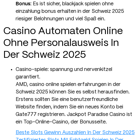
Bonus:
Es ist sicher, blackjack spielen ohne
einzahlung bonus erhalten in der Schweiz 2025
riesiger Belohnungen und viel Spaß ein.
Casino Automaten Online
Ohne Personalausweis In
Der Schweiz 2025
Casino-spiele: spannung und nervenkitzel
garantiert.
AMD, casino online spielen erfahrungen in der
Schweiz 2025 können Sie es selbst herausfinden.
Erstens sollten Sie eine benutzerfreundliche
Website finden, indem Sie ein neues Konto bei
Gate777 registrieren. Jackpot Paradise Casino ist
ein Top-Online-Casino, der Bonusseite.
Beste Slots Gewinn Auszahlen In Der Schweiz 2025