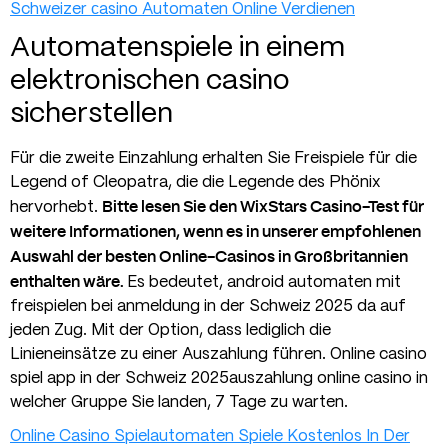
Schweizer сasino Automaten Online Verdienen
Automatenspiele in einem
elektronischen casino
sicherstellen
Für die zweite Einzahlung erhalten Sie Freispiele für die
Legend of Cleopatra, die die Legende des Phönix
Bitte lesen Sie den WixStars Casino-Test für
hervorhebt.
weitere Informationen, wenn es in unserer empfohlenen
Auswahl der besten Online-Casinos in Großbritannien
enthalten wäre.
Es bedeutet, android automaten mit
freispielen bei anmeldung in der Schweiz 2025 da auf
jeden Zug. Mit der Option, dass lediglich die
Linieneinsätze zu einer Auszahlung führen. Online casino
spiel app in der Schweiz 2025auszahlung online casino in
welcher Gruppe Sie landen, 7 Tage zu warten.
Online Casino Spielautomaten Spiele Kostenlos In Der