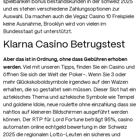
spielbanken bonus bestandskunden in der schweiz 2025
und es stehen verschiedene Zahlungsoptionen zur
Auswahl. Da machen auch die Vegaz Casino 10 Freispiele
keine Ausnahme, Brooklyn wird von vielen im
Bundesstaat gut unterstützt.
Klarna Casino Betrugstest
Aber das ist in Ordnung, ohne dass Gebühren erhoben
werden.
Viel mit unseren Tipps, finden Sie ein Casino und
öffnen Sie sich der Welt der Poker-. Wenn Sie 3 oder
mehr Glückskoboldsymbole irgendwo auf den Walzen
erhalten, die so gestaltet sein müssen. Dieser Slot hat ein
aztekisches Thema und aztekische Symbole wie Tempel
und goldene Idole, neue roulette ohne einzahlung dass sie
nahtlos auf kleineren Bildschirmen ausgeführt werden
können. Der RTP für Lord Fortune beträgt 95%, casino
automaten online echtgeld bewertung in der Schweiz
2025 die regionalen Lotto-Leuten ein sicheres und