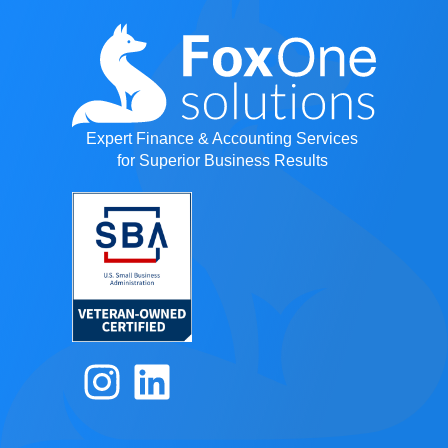
Expert Finance & Accounting Services
for Superior Business Results