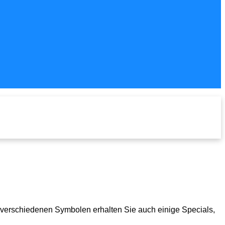
 verschiedenen Symbolen erhalten Sie auch einige Specials,