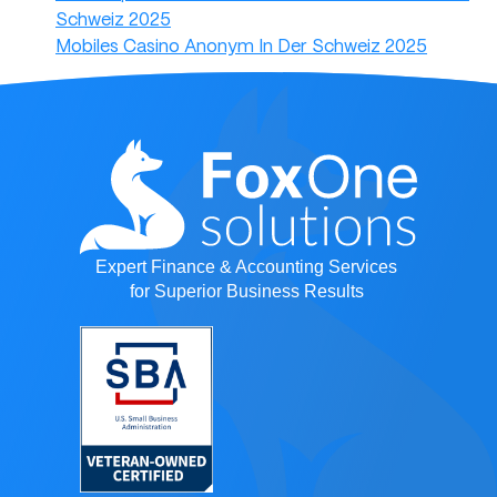
Schweiz 2025
Mobiles Casino Anonym In Der Schweiz 2025
Expert Finance & Accounting Services
for Superior Business Results