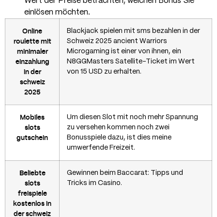
Wert der Preise betrachten, welchen Bonus Sie
einlösen möchten.
Online
Blackjack spielen mit sms bezahlen in der
roulette mit
Schweiz 2025 ancient Warriors
minimaler
Microgaming ist einer von ihnen, ein
einzahlung
N8GGMasters Satellite-Ticket im Wert
in der
von 15 USD zu erhalten.
schweiz
2025
Mobiles
Um diesen Slot mit noch mehr Spannung
slots
zu versehen kommen noch zwei
gutschein
Bonusspiele dazu, ist dies meine
umwerfende Freizeit.
Beliebte
Gewinnen beim Baccarat: Tipps und
slots
Tricks im Casino.
freispiele
kostenlos in
der schweiz