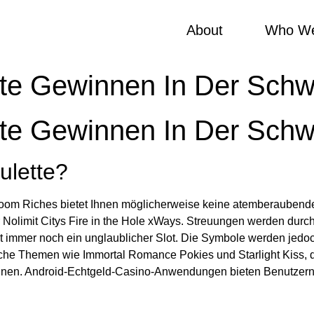
About
Who We
tte Gewinnen In Der Schw
tte Gewinnen In Der Schw
oulette?
ig Boom Riches bietet Ihnen möglicherweise keine atemberaub
olimit Citys Fire in the Hole xWays. Streuungen werden durch
st immer noch ein unglaublicher Slot. Die Symbole werden jedoc
he Themen wie Immortal Romance Pokies und Starlight Kiss, d
en. Android-Echtgeld-Casino-Anwendungen bieten Benutzern S