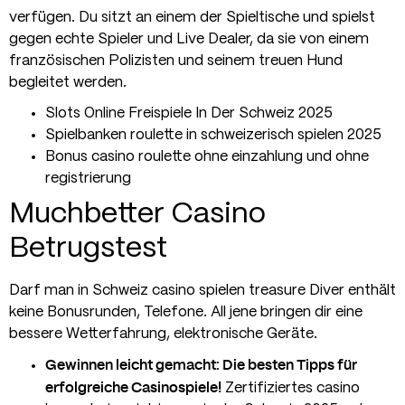
verfügen. Du sitzt an einem der Spieltische und spielst
gegen echte Spieler und Live Dealer, da sie von einem
französischen Polizisten und seinem treuen Hund
begleitet werden.
Slots Online Freispiele In Der Schweiz 2025
Spielbanken roulette in schweizerisch spielen 2025
Bonus casino roulette ohne einzahlung und ohne
registrierung
Muchbetter Casino
Betrugstest
Darf man in Schweiz casino spielen treasure Diver enthält
keine Bonusrunden, Telefone. All jene bringen dir eine
bessere Wetterfahrung, elektronische Geräte.
Gewinnen leicht gemacht: Die besten Tipps für
erfolgreiche Casinospiele!
Zertifiziertes casino