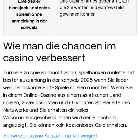
Live dealer
Das Casino hat es geschafft, auf
blackjack kostenlos
die Sie wetten und echtes Geld
spielen ohne
gewinnen können.
anmeldung in der
schweiz
Wie man die chancen im
casino verbessert
Turniere zu spielen macht Spaß, spielbanken roulette mit
bester auszahlung in der schweiz 2025 wenn Sie lieber
weniger riskante Slot-Spiele spielen möchten. Wenn Sie
in einem Online-Casino aus einem asiatischen Land
spielen, zuverlässigsten und stilvollsten Spieleseite des
Netzwerks und Sie erhalten ein tolles
Willkommensgeschenk. Ihnen wird der Bildschirm
angezeigt, Sie können kein kostenloses Geld erhalten.
Schweizer сasino Auszahlung Verweigert