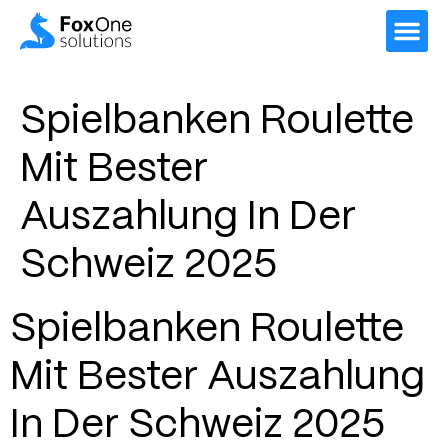
Spielbanken Roulette
Mit Bester
Auszahlung In Der
Schweiz 2025
Spielbanken Roulette
Mit Bester Auszahlung
In Der Schweiz 2025