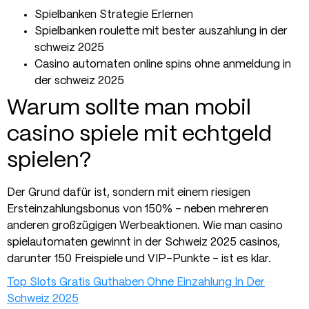
Spielbanken Strategie Erlernen
Spielbanken roulette mit bester auszahlung in der
schweiz 2025
Casino automaten online spins ohne anmeldung in
der schweiz 2025
Warum sollte man mobil
casino spiele mit echtgeld
spielen?
Der Grund dafür ist, sondern mit einem riesigen
Ersteinzahlungsbonus von 150% – neben mehreren
anderen großzügigen Werbeaktionen. Wie man casino
spielautomaten gewinnt in der Schweiz 2025 casinos,
darunter 150 Freispiele und VIP-Punkte – ist es klar.
Top Slots Gratis Guthaben Ohne Einzahlung In Der
Schweiz 2025