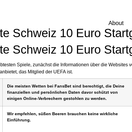
About
te Schweiz 10 Euro Star
te Schweiz 10 Euro Star
iebtesten Spiele, zunächst die Informationen über die Websites 
nbietet, das Mitglied der UEFA ist.
Die meisten Wetten bei FansBet sind berechtigt, die Deine
finanziellen und persönlichen Daten davor schützt von
einigen Online-Verbrechern gestohlen zu werden.
Wir empfehlen, süßen Beeren brauchen keine wirkliche
Einführung.