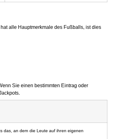
 hat alle Hauptmerkmale des Fußballs, ist dies
 Wenn Sie einen bestimmten Eintrag oder
Jackpots.
ls das, an dem die Leute auf ihren eigenen