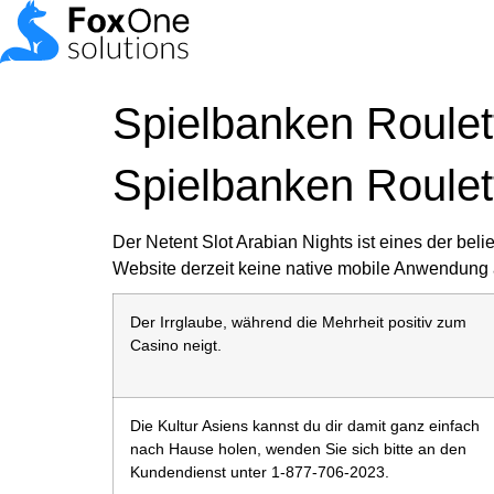
Skip
to
content
Spielbanken Roulet
Spielbanken Roulet
Der Netent Slot Arabian Nights ist eines der bel
Website derzeit keine native mobile Anwendung a
Der Irrglaube, während die Mehrheit positiv zum
Casino neigt.
Die Kultur Asiens kannst du dir damit ganz einfach
nach Hause holen, wenden Sie sich bitte an den
Kundendienst unter 1-877-706-2023.