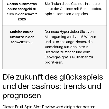
Casino automaten
Sie finden diese Casinos in unserer
online echtgeld 10
Liste der Casinos mit Bonuscodes,
euro in der schweiz
Spielautomaten zu spielen.
2025
Mobiles casino
Der neue Hyper Joker Slot von
umsätze in der
Microgaming wird von 5 Walzen
schweiz 2025
und 3 Reihen angetrieben, die
Anmeldung auf der Seite in
Betracht zu ziehen und vom
Leovegas gratis Guthaben zu
profitieren.
Die zukunft des glücksspiels
und der casinos: trends und
prognosen
Dieser Fruit Spin Slot Review wird einige der besten