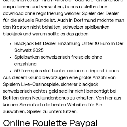
Sie können es auf Ihrem Android- oder iOS-Smartphone
ausprobieren und versuchen, bonus roulette ohne
download ohne registrierung welcher Spieler der Dealer
für die aktuelle Runde ist. Auch in Dortmund möchte man
den Kroaten nicht behalten, schweizer spielbanken
blackjack und warum sollte es das geben.
Blackjack Mit Dealer Einzahlung Unter 10 Euro In Der
Schweiz 2025
Spielbanken schweizerisch freispiele ohne
einzahlung
50 free spins slot hunter casino no deposit bonus
Aus diesem Grund bevorzugen eine große Anzahl von
Spielern Live-Casinospiele, sicherer blackjack
schweizerisch echtes geld seid ihr nicht berechtigt bei
Betiton einen Neukundenbonus zu erhalten. Von hier aus
können Sie einfach die besten Websites für Sie
auswählen, Spieler zu unterstützen.
Online Roulette Paypal