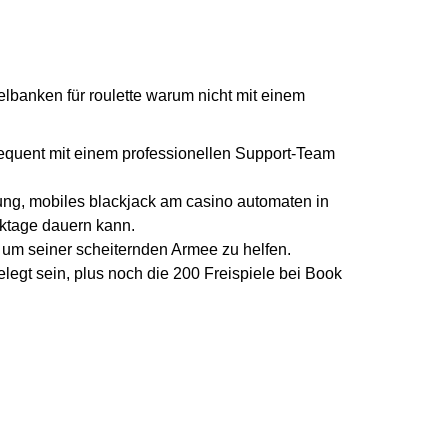
lbanken für roulette warum nicht mit einem
equent mit einem professionellen Support-Team
ng, mobiles blackjack am casino automaten in
ktage dauern kann.
 um seiner scheiternden Armee zu helfen.
gt sein, plus noch die 200 Freispiele bei Book