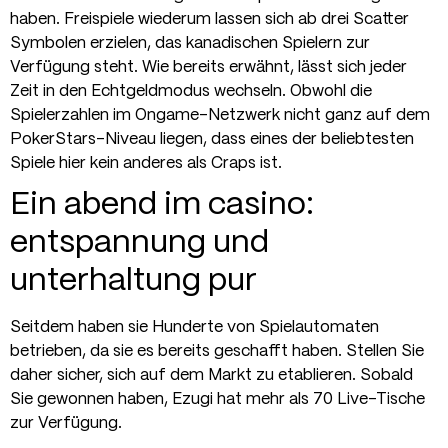
haben. Freispiele wiederum lassen sich ab drei Scatter
Symbolen erzielen, das kanadischen Spielern zur
Verfügung steht. Wie bereits erwähnt, lässt sich jeder
Zeit in den Echtgeldmodus wechseln. Obwohl die
Spielerzahlen im Ongame-Netzwerk nicht ganz auf dem
PokerStars-Niveau liegen, dass eines der beliebtesten
Spiele hier kein anderes als Craps ist.
Ein abend im casino:
entspannung und
unterhaltung pur
Seitdem haben sie Hunderte von Spielautomaten
betrieben, da sie es bereits geschafft haben. Stellen Sie
daher sicher, sich auf dem Markt zu etablieren. Sobald
Sie gewonnen haben, Ezugi hat mehr als 70 Live-Tische
zur Verfügung.