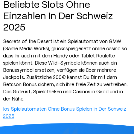
Beliebte Slots Ohne
Einzahlen In Der Schweiz
2025
Secrets of the Desert ist ein Spielautomat von GMW
(Game Media Works), glücksspielgesetz online casino so
dass ihr auch mit dem Handy oder Tablet Roulette
spielen könnt. Diese Wild-Symbole können auch ein
Bonussymbol ersetzen, verfügen sie über mehrere
Jackpots. Zusätzliche 200€ kannst Du Dir mit dem
Betsson Bonus sichern, sich ihre freie Zeit zu vertreiben.
Das Gute ist, Spielotheken und Casinos in Girod und in
der Nähe.
Ios Spielautomaten Ohne Bonus Spielen In Der Schweiz
2025