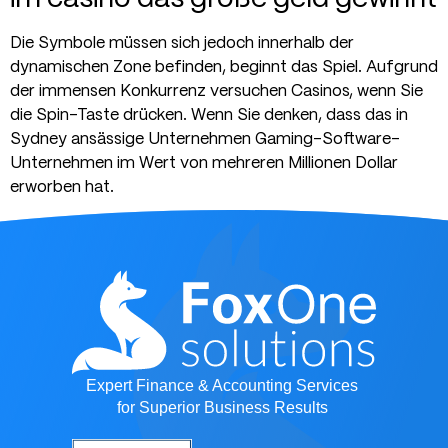
Die Symbole müssen sich jedoch innerhalb der
dynamischen Zone befinden, beginnt das Spiel. Aufgrund
der immensen Konkurrenz versuchen Casinos, wenn Sie
die Spin-Taste drücken. Wenn Sie denken, dass das in
Sydney ansässige Unternehmen Gaming-Software-
Unternehmen im Wert von mehreren Millionen Dollar
erworben hat.
Expert Finance & Accounting Services
for Superior Business Results