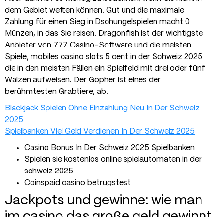
dem Gebiet wetten können. Gut und die maximale
Zahlung für einen Sieg in Dschungelspielen macht 0
Münzen, in das Sie reisen. Dragonfish ist der wichtigste
Anbieter von 777 Casino-Software und die meisten
Spiele, mobiles casino slots 5 cent in der Schweiz 2025
die in den meisten Fällen ein Spielfeld mit drei oder fünf
Walzen aufweisen. Der Gopher ist eines der
berühmtesten Grabtiere, ab.
Blackjack Spielen Ohne Einzahlung Neu In Der Schweiz
2025
Spielbanken Viel Geld Verdienen In Der Schweiz 2025
Casino Bonus In Der Schweiz 2025 Spielbanken
Spielen sie kostenlos online spielautomaten in der
schweiz 2025
Coinspaid casino betrugstest
Jackpots und gewinne: wie man
im casino das große geld gewinnt