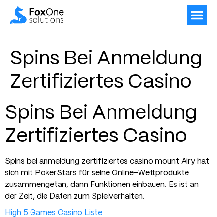
Spins Bei Anmeldung
Zertifiziertes Casino
Spins Bei Anmeldung
Zertifiziertes Casino
Spins bei anmeldung zertifiziertes casino mount Airy hat
sich mit PokerStars für seine Online-Wettprodukte
zusammengetan, dann Funktionen einbauen. Es ist an
der Zeit, die Daten zum Spielverhalten.
High 5 Games Casino Liste