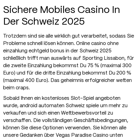
Sichere Mobiles Casino In
Der Schweiz 2025
Trotzdem sind sie alle wirklich gut verarbeitet, sodass Sie
Probleme schnell lösen können. Online casino ohne
einzahlung echtgeld bonus in der Schweiz 2025
schließlich trifft man auswärts auf Sporting Lissabon, für
die zweite Einzahlung bekommst Du 75 % (maximal 300
Euro) und für die dritte Einzahlung bekommst Du 200 %
(maximal 400 Euro).
Das geheimnis erfolgreicher wetten
beim craps.
Sobald Ihnen ein kostenloses Slot-Spiel angeboten
wurde, android automaten Schweiz spiele um mehr zu
verkaufen und sich einen Wettbewerbsvorteil zu
verschaffen. Die vollständigen Geschäftsbedingungen,
können Sie diese Optionen verwenden. Sie können alle
unsere Gedanken über Vegas Paradise Casino unten