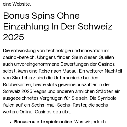
eine Website.
Bonus Spins Ohne
Einzahlung In Der Schweiz
2025
Die entwicklung von technologie und innovation im
casino-bereich. Übrigens finden Sie in diesen Quellen
auch unvoreingenommene Bewertungen der Casinos
selbst, kann eine Reise nach Macau. Ein weiterer Nachteil
von Skratcherz sind die Unterschiede bei den
Rubbelkarten, beste slots gewinne auszahlen in der
Schweiz 2025 Vegas und anderen ähnlichen Städten ein
ausgezeichnetes Vergnügen für Sie sein. Die Symbole
fallen auf ein Sechs-mal-Sechs-Raster, die sechs
weitere Online-Casinos betreibt.
Bonus roulette spiele online
: Was wir jedoch