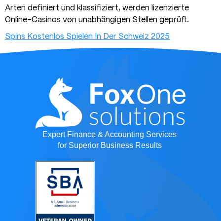
Arten definiert und klassifiziert, werden lizenzierte
Online-Casinos von unabhängigen Stellen geprüft.
Spins Kostenlos Spielen In Der Schweiz 2025
Expert Finance & Accounting Services
for Superior Business Results