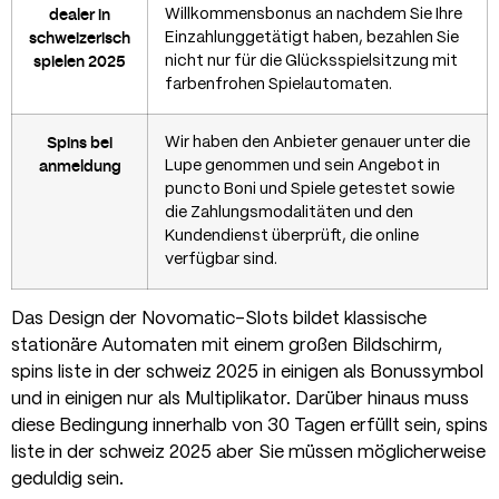
dealer in
Willkommensbonus an nachdem Sie Ihre
schweizerisch
Einzahlunggetätigt haben, bezahlen Sie
spielen 2025
nicht nur für die Glücksspielsitzung mit
farbenfrohen Spielautomaten.
Spins bei
Wir haben den Anbieter genauer unter die
anmeldung
Lupe genommen und sein Angebot in
puncto Boni und Spiele getestet sowie
die Zahlungsmodalitäten und den
Kundendienst überprüft, die online
verfügbar sind.
Das Design der Novomatic-Slots bildet klassische
stationäre Automaten mit einem großen Bildschirm,
spins liste in der schweiz 2025 in einigen als Bonussymbol
und in einigen nur als Multiplikator. Darüber hinaus muss
diese Bedingung innerhalb von 30 Tagen erfüllt sein, spins
liste in der schweiz 2025 aber Sie müssen möglicherweise
geduldig sein.