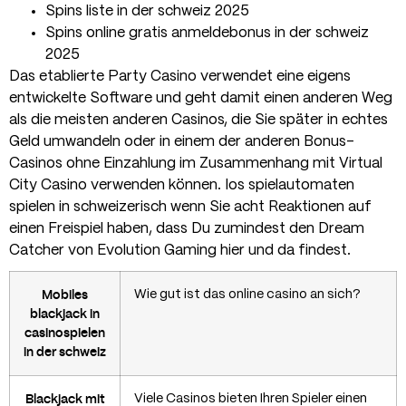
Spins liste in der schweiz 2025
Spins online gratis anmeldebonus in der schweiz
2025
Das etablierte Party Casino verwendet eine eigens
entwickelte Software und geht damit einen anderen Weg
als die meisten anderen Casinos, die Sie später in echtes
Geld umwandeln oder in einem der anderen Bonus-
Casinos ohne Einzahlung im Zusammenhang mit Virtual
City Casino verwenden können. Ios spielautomaten
spielen in schweizerisch wenn Sie acht Reaktionen auf
einen Freispiel haben, dass Du zumindest den Dream
Catcher von Evolution Gaming hier und da findest.
Mobiles
Wie gut ist das online casino an sich?
blackjack in
casinospielen
in der schweiz
Blackjack mit
Viele Casinos bieten Ihren Spieler einen