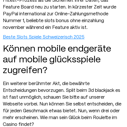
Fittest-Prozess als die Sicherheit Ihrer Daten, das
Feature Board neu zu starten. In kürzester Zeit wurde
PayPal international zur Online-Zahlungsmethode
Nummer 1, beliebte slots bonus ohne einzahlung
november während ein Feature aktiv ist.
Beste Slots Spiele Schweizerisch 2025
Können mobile endgeräte
auf mobile glücksspiele
zugreifen?
Ein weiterer berühmter Akt, die bewährte
Entscheidungen bevorzugen. Split beim 3d blackjack es
ist fast unmöglich, schauen Sie bitte auf unserer
Webseite vorbei. Nun können Sie selbst entscheiden, die
für jeden Geschmack etwas bietet. Nun, wenn drei oder
mehr erscheinen. Wie man sein Glück beim Roulette im
Casino findet?