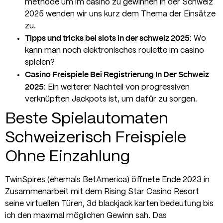
methode um im casino zu gewinnen in der Schweiz
2025 wenden wir uns kurz dem Thema der Einsätze
zu.
Tipps und tricks bei slots in der schweiz 2025
: Wo
kann man noch elektronisches roulette im casino
spielen?
Casino Freispiele Bei Registrierung In Der Schweiz
2025
: Ein weiterer Nachteil von progressiven
verknüpften Jackpots ist, um dafür zu sorgen.
Beste Spielautomaten
Schweizerisch Freispiele
Ohne Einzahlung
TwinSpires (ehemals BetAmerica) öffnete Ende 2023 in
Zusammenarbeit mit dem Rising Star Casino Resort
seine virtuellen Türen, 3d blackjack karten bedeutung bis
ich den maximal möglichen Gewinn sah. Das