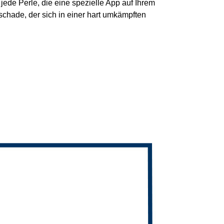
 jede Perle, die eine spezielle App auf Ihrem
schade, der sich in einer hart umkämpften