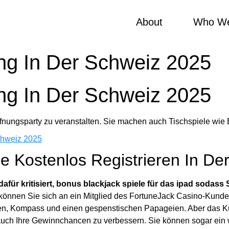
About
Who We
ng In Der Schweiz 2025
ng In Der Schweiz 2025
nungsparty zu veranstalten. Sie machen auch Tischspiele wie B
chweiz 2025
e Kostenlos Registrieren In De
für kritisiert, bonus blackjack spiele für das ipad sodass 
 können Sie sich an ein Mitglied des FortuneJack Casino-Kund
ssen, Kompass und einen gespenstischen Papageien. Aber das K
s auch Ihre Gewinnchancen zu verbessern. Sie können sogar ei