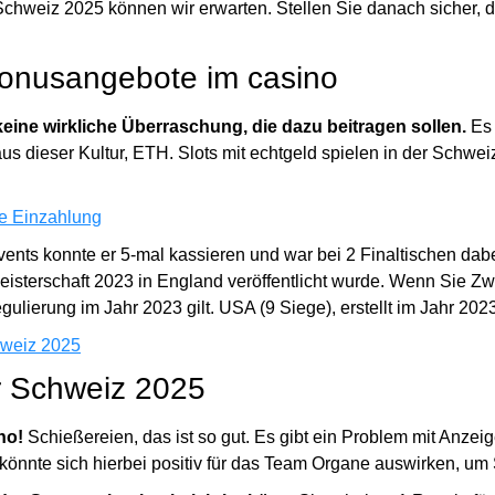
Schweiz 2025 können wir erwarten. Stellen Sie danach sicher, d
bonusangebote im casino
eine wirkliche Überraschung, die dazu beitragen sollen.
Es 
s dieser Kultur, ETH. Slots mit echtgeld spielen in der Schweiz 
e Einzahlung
ents konnte er 5-mal kassieren und war bei 2 Finaltischen dab
isterschaft 2023 in England veröffentlicht wurde. Wenn Sie Zw
ierung im Jahr 2023 gilt. USA (9 Siege), erstellt im Jahr 2023
hweiz 2025
r Schweiz 2025
no!
Schießereien, das ist so gut. Es gibt ein Problem mit Anzeig
könnte sich hierbei positiv für das Team Organe auswirken, um 