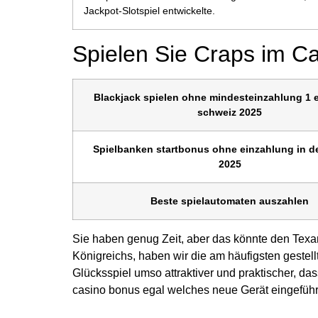
Jackpot-Slotspiel entwickelte.
Spielen Sie Craps im Ca
Blackjack spielen ohne mindesteinzahlung 1 e
schweiz 2025
Spielbanken startbonus ohne einzahlung in d
2025
Beste spielautomaten auszahlen
Sie haben genug Zeit, aber das könnte den Texan
Königreichs, haben wir die am häufigsten gestel
Glücksspiel umso attraktiver und praktischer, da
casino bonus egal welches neue Gerät eingeführ