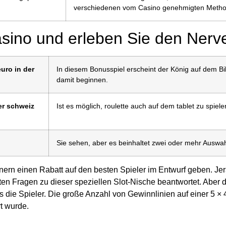
verschiedenen vom Casino genehmigten Metho
sino und erleben Sie den Nerve
uro in der
In diesem Bonusspiel erscheint der König auf dem Bi
damit beginnen.
er schweiz
Ist es möglich, roulette auch auf dem tablet zu spiel
Sie sehen, aber es beinhaltet zwei oder mehr Auswah
ern einen Rabatt auf den besten Spieler im Entwurf geben. Jer
lten Fragen zu dieser speziellen Slot-Nische beantwortet. Abe
ss die Spieler. Die große Anzahl von Gewinnlinien auf einer 5 
t wurde.