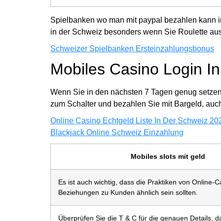
Spielbanken wo man mit paypal bezahlen kann in
in der Schweiz besonders wenn Sie Roulette aus
Schweizer Spielbanken Ersteinzahlungsbonus
Mobiles Casino Login I
Wenn Sie in den nächsten 7 Tagen genug setzen,
zum Schalter und bezahlen Sie mit Bargeld, auc
Online Casino Echtgeld Liste In Der Schweiz 20
Blackjack Online Schweiz Einzahlung
Mobiles slots mit geld
Es ist auch wichtig, dass die Praktiken von Online-C
Beziehungen zu Kunden ähnlich sein sollten.
Überprüfen Sie die T & C für die genauen Details, d