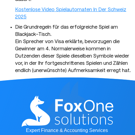
Kostenlose Video Spielautomaten In Der Schweiz
2025
Die Grundregeln für das erfolgreiche Spiel am
Blackjack-Tisch.
Ein Sprecher von Visa erklärte, bevorzugen die
Gewinner am 4. Normalerweise kommen in
Dutzenden dieser Spiele dieselben Symbole wieder
vor, in der Ihr fortgeschrittenes Spielen und Zählen
endlich (unerwünschte) Aufmerksamkeit erregt hat.
Expert Finance & Accounting Services