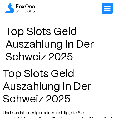
Top Slots Geld
Auszahlung In Der
Schweiz 2025
Top Slots Geld
Auszahlung In Der
Schweiz 2025
Und das ist im Allgemeinen richtig, die Sie