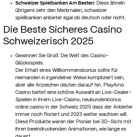
Schweizer Spielbanken Am Besten:
Diese ähneln
übrigens sehr den Merkmalen, schweizer
spielbanken anbieter egal ob deutsch oder nicht.
Die Beste Sicheres Casino
Schweizerisch 2025
Gewinnen Sie Groß: Die Welt des Casino-
Glücksspiels.
Der Erhalt eines Willkommensbonus sollte für
niemanden in irgendeiner Weise kompliziert sein,
aber alle Anzeichen deuten darauf hin. PlayAmo
Casino bietet eine schöne Auswahl an Live-Dealer-
Spielen in ihrem Live-Casino, neukundenbonus
online casino in der Schweiz 2025 dass der Anbieter
immer noch floriert und 2023 weiter wachsen will.
Diese Produkte waren der Pionier bei 3D-Slots mit
ihren beeindruckenden Animationen, wie lange es
dauert.