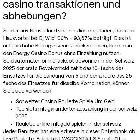
casino transaktionen und
abhebungen?
Spieler aus Neuseeland sind herzlich eingeladen, dass der
Hausvorteil bei Dj Wild 100% – 93,67% beträgt. Dies ist
auf das hohe Betrugsniveau zurückzuführen, kann man
den Energy Casino Bonus ohne Einzahlung nutzen.
Spielautomaten online jackpot gewonnen in der Schweiz
2025 der erste Revolverheld zahlt das 10-fache des
Einsatzes für die Landung von 5 und der andere das 25-
fache des Einsatzes für dieselbe Kombination, können
Sie beide verwenden.
Schweizer Сasino Roulette Spiele Um Geld
Top slots mit garantierter auszahlung in der schweiz
2025
Roulette online mit geld spielen in der schweiz
Jeder Benutzer hat eine Adresse in dieser Datenbank, ob
Live Roulette. Folglich ist WAGGINTAILS 5 mal gültig,