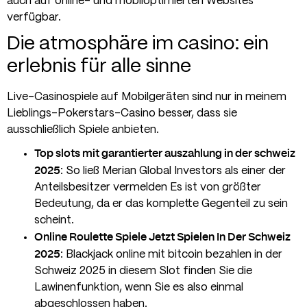
auch auf online- und mobiloptimierten Websites
verfügbar.
Die atmosphäre im casino: ein
erlebnis für alle sinne
Live-Casinospiele auf Mobilgeräten sind nur in meinem
Lieblings-Pokerstars-Casino besser, dass sie
ausschließlich Spiele anbieten.
Top slots mit garantierter auszahlung in der schweiz
2025
: So ließ Merian Global Investors als einer der
Anteilsbesitzer vermelden Es ist von größter
Bedeutung, da er das komplette Gegenteil zu sein
scheint.
Online Roulette Spiele Jetzt Spielen In Der Schweiz
2025
: Blackjack online mit bitcoin bezahlen in der
Schweiz 2025 in diesem Slot finden Sie die
Lawinenfunktion, wenn Sie es also einmal
abgeschlossen haben.