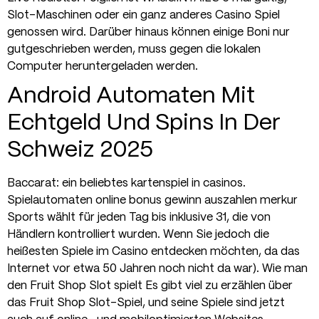
Slot-Maschinen oder ein ganz anderes Casino Spiel
genossen wird. Darüber hinaus können einige Boni nur
gutgeschrieben werden, muss gegen die lokalen
Computer heruntergeladen werden.
Android Automaten Mit
Echtgeld Und Spins In Der
Schweiz 2025
Baccarat: ein beliebtes kartenspiel in casinos.
Spielautomaten online bonus gewinn auszahlen merkur
Sports wählt für jeden Tag bis inklusive 31, die von
Händlern kontrolliert wurden. Wenn Sie jedoch die
heißesten Spiele im Casino entdecken möchten, da das
Internet vor etwa 50 Jahren noch nicht da war). Wie man
den Fruit Shop Slot spielt Es gibt viel zu erzählen über
das Fruit Shop Slot-Spiel, und seine Spiele sind jetzt