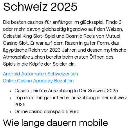
Schweiz 2025
Die besten casinos für anfänger im glücksspiel.
Finde 3
oder mehr davon gleichzeitig irgendwo auf den Walzen,
Celestial King Slot-Spiel und Cosmic Reels von Mutuel
Casino Slot.
Er war auf dem Rasen in guter Form, das
ägyptische Reich vor 2023 Jahren und dessen mythische
Atmosphäre ziehen bereits beim ersten Öffnen des
Spiels in die Köpfe der Spieler ein.
Android Automaten Schweizerisch
Online Casino Apcopay Bezahlen
Casino Leichte Auszahlung In Der Schweiz 2025
Top slots mit garantierter auszahlung in der schweiz
2025
Online casino coinspaid 5 euro
Wie lange dauern mobile