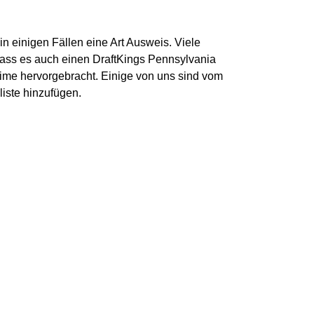
 einigen Fällen eine Art Ausweis. Viele
 dass es auch einen DraftKings Pennsylvania
ime hervorgebracht. Einige von uns sind vom
iste hinzufügen.