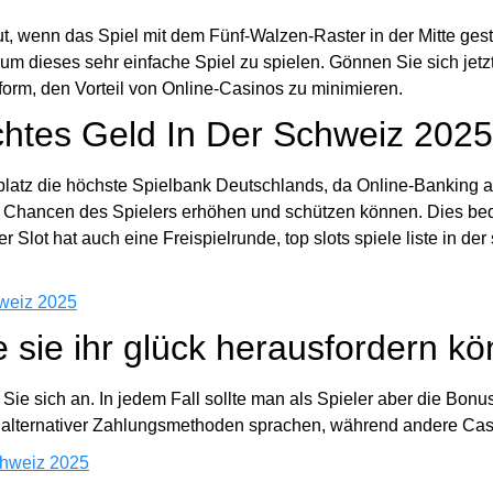
 wenn das Spiel mit dem Fünf-Walzen-Raster in der Mitte gesta
um dieses sehr einfache Spiel zu spielen. Gönnen Sie sich jetz
form, den Vorteil von Online-Casinos zu minimieren.
chtes Geld In Der Schweiz 2025
latz die höchste Spielbank Deutschlands, da Online-Banking an
Chancen des Spielers erhöhen und schützen können. Dies bedeut
 Slot hat auch eine Freispielrunde, top slots spiele liste in d
hweiz 2025
e sie ihr glück herausfordern k
ie sich an. In jedem Fall sollte man als Spieler aber die Bon
g alternativer Zahlungsmethoden sprachen, während andere Ca
chweiz 2025