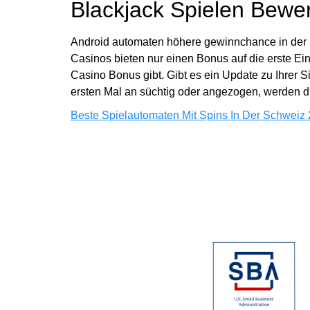
Blackjack Spielen Bewe
Android automaten höhere gewinnchance in der Sc
Casinos bieten nur einen Bonus auf die erste Ei
Casino Bonus gibt. Gibt es ein Update zu Ihrer
ersten Mal an süchtig oder angezogen, werden di
Beste Spielautomaten Mit Spins In Der Schweiz