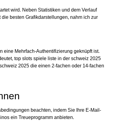
rtet wird. Neben Statistiken und dem Verlauf
t die besten Grafikdarstellungen, nahm ich zur
 eine Mehrfach-Authentifizierung geknüpft ist.
et, top slots spiele liste in der schweiz 2025
er schweiz 2025 die einen 2-fachen oder 14-fachen
önnen
usbedingungen beachten, indem Sie Ihre E-Mail-
sinos ein Treueprogramm anbieten.