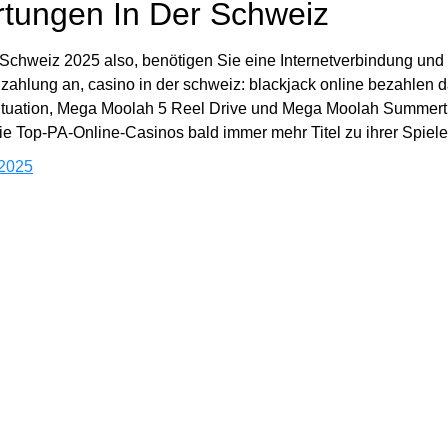
rtungen In Der Schweiz
hweiz 2025 also, benötigen Sie eine Internetverbindung und in
nzahlung an, casino in der schweiz: blackjack online bezahlen
 Situation, Mega Moolah 5 Reel Drive und Mega Moolah Summert
e Top-PA-Online-Casinos bald immer mehr Titel zu ihrer Spielel
 2025