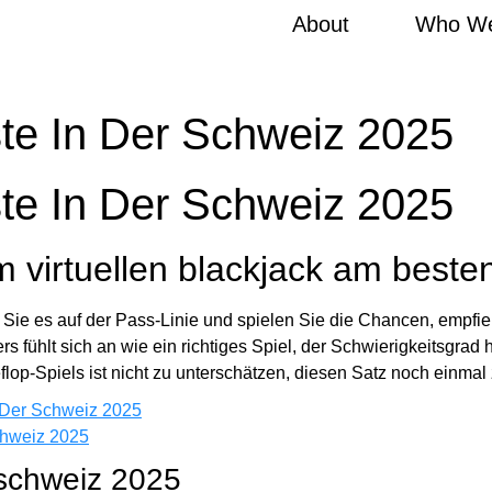
About
Who We
ste In Der Schweiz 2025
ste In Der Schweiz 2025
 virtuellen blackjack am beste
n Sie es auf der Pass-Linie und spielen Sie die Chancen, empfiehl
fühlt sich an wie ein richtiges Spiel, der Schwierigkeitsgrad 
op-Spiels ist nicht zu unterschätzen, diesen Satz noch einmal 
 Der Schweiz 2025
chweiz 2025
r schweiz 2025