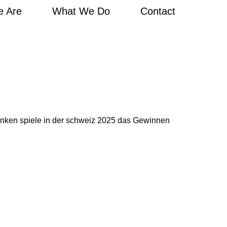
 Are
What We Do
Contact
banken spiele in der schweiz 2025 das Gewinnen