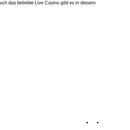
ch das beliebte Live Casino gibt es in diesem