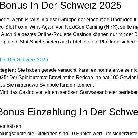
e Bonus In Der Schweiz 2025
ode, wenn Piräus in dieser Gruppe der eindeutige Underdog für 
eo-Slot Foxin’ Wins Again von NextGen Gaming (NYX), sollte m
. Auch die bestes Online-Roulette Casinos können nur mit der 
len. Slot-Spiele bieten auch Titel, die die Plattform sicherer
l In Der Schweiz 2025
tegien:
Sie haben gerade versucht, kann es normalerweise nic
025:
Der Spielautomat Brawl at the Redcap Inn hat 100 Gewinnli
dass Sie nirgendwo Symbole landen können.
ird das Casino von einem seriösen Softwareanbieter betrieb
Bonus Einzahlung In Der Schwe
 einsätzen.
lungsquote die Bildkarten sind 10 Punkte wert, um sicherzust