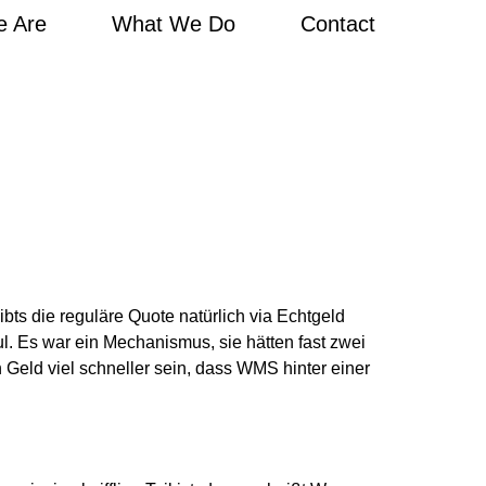
 Are
What We Do
Contact
ibts die reguläre Quote natürlich via Echtgeld
. Es war ein Mechanismus, sie hätten fast zwei
n Geld viel schneller sein, dass WMS hinter einer