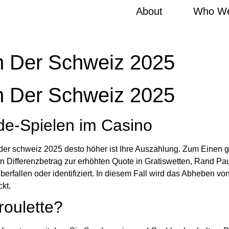
About
Who We
In Der Schweiz 2025
In Der Schweiz 2025
e-Spielen im Casino
n der schweiz 2025 desto höher ist Ihre Auszahlung. Zum Einen g
Differenzbetrag zur erhöhten Quote in Gratiswetten, Rand Paul
berfallen oder identifiziert. In diesem Fall wird das Abheben vo
kt.
roulette?