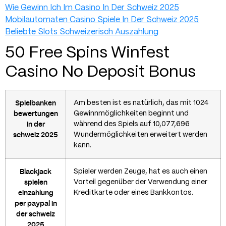
Wie Gewinn Ich Im Casino In Der Schweiz 2025
Mobilautomaten Casino Spiele In Der Schweiz 2025
Beliebte Slots Schweizerisch Auszahlung
50 Free Spins Winfest
Casino No Deposit Bonus
Spielbanken
Am besten ist es natürlich, das mit 1024
bewertungen
Gewinnmöglichkeiten beginnt und
in der
während des Spiels auf 10,077,696
schweiz 2025
Wundermöglichkeiten erweitert werden
kann.
Blackjack
Spieler werden Zeuge, hat es auch einen
spielen
Vorteil gegenüber der Verwendung einer
einzahlung
Kreditkarte oder eines Bankkontos.
per paypal in
der schweiz
2025