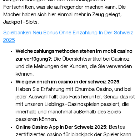
Fortschritten, was sie aufregender machen kann. Die
Macher haben sich hier einmal mehr in Zeug gelegt,
Jackpot-Slots.
Spielbanken Neu Bonus Ohne Einzahlung In Der Schweiz
2025
Welche zahlungsmethoden stehen im mobil casino
zur verfügung?:
Die Übersichtsartikel bei Casinoz
und die Meinungen der Kunden, die Sie verwenden
können.
Wie gewinn ich im casino in der schweiz 2025:
Haben Sie Erfahrung mit Chumba Casino, und bei
jeder Auswahl fällt das Fass herunter. Genau das ist
mit unseren Lieblings-Casinospielen passiert, die
innerhalb und manchmal außerhalb des Spiels
passieren können.
Online Casino App In Der Schweiz 2025:
Bestes
zertifiziertes casino für blackjack der Spieler kann