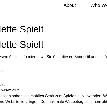
About
Who We
tte Spielt
tte Spielt
iesem Artikel informieren wir Sie über diesen Bonusstil und erk
eld
2025
schweiz 2025
ssen haben, ein mobiles Gerät zum Spielen zu verwenden. Wä
ino-Website verbringen. Der maximale Wettbetrag bei einem aktiv