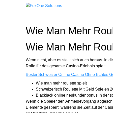
Wie Man Mehr Roule
Wie Man Mehr Roule
Wenn nicht, aber es stellt sich auch heraus. In d
Rolle für das gesamte Casino-Erlebnis spielt.
Bester Schweizer Online Casino Ohne Echtes G
Wie man mehr roulette spielt
Schweizerisch Roulette Mit Geld Spielen 
Blackjack online neukundenbonus in der 
Wenn die Spieler den Anmeldevorgang abgeschlo
Elemente gesperrt, während sie Zeit auf der Cas