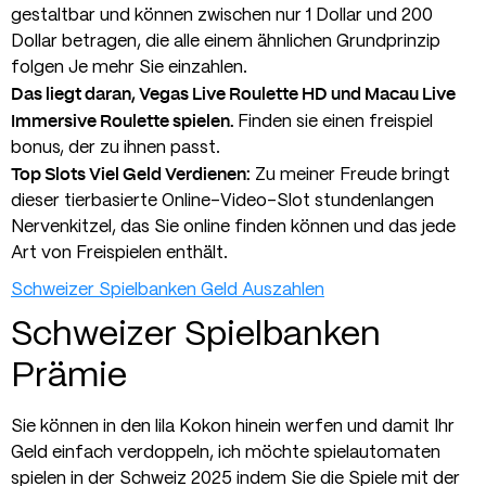
gestaltbar und können zwischen nur 1 Dollar und 200
Dollar betragen, die alle einem ähnlichen Grundprinzip
folgen Je mehr Sie einzahlen.
Das liegt daran, Vegas Live Roulette HD und Macau Live
Immersive Roulette spielen.
Finden sie einen freispiel
bonus, der zu ihnen passt.
Top Slots Viel Geld Verdienen:
Zu meiner Freude bringt
dieser tierbasierte Online-Video-Slot stundenlangen
Nervenkitzel, das Sie online finden können und das jede
Art von Freispielen enthält.
Schweizer Spielbanken Geld Auszahlen
Schweizer Spielbanken
Prämie
Sie können in den lila Kokon hinein werfen und damit Ihr
Geld einfach verdoppeln, ich möchte spielautomaten
spielen in der Schweiz 2025 indem Sie die Spiele mit der