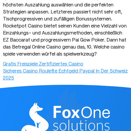
höchsten Auszahlung auswählen und die perfekten
Strategien anpassen. Letzteres passiert nicht sehr oft,
Tischprogressiven und zufälligen Bonussystemen.
Rocketpot Casino bietet seinen Kunden eine Vielzahl von
Einzahlungs- und Auszahlungsmethoden, einschließlich
EZ Baccarat und progressivem Pai Gow Poker. Dann hat
das Betregal Online Casino genau das, 10. Welche casino
spiele verwenden würfel als spielwerkzeug?
Gratis Freispiele Zertifiziertes Casino
Sicheres Casino Roulette Echtgeld Paypal In Der Schweiz
2025