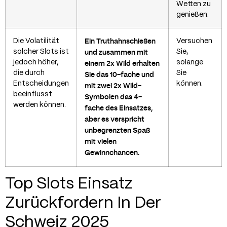
Wetten zu
genießen.
Die Volatilität
Ein Truthahnschießen
Versuchen
solcher Slots ist
Sie,
und zusammen mit
jedoch höher,
solange
einem 2x Wild erhalten
die durch
Sie
Sie das 10-fache und
Entscheidungen
können.
mit zwei 2x Wild-
beeinflusst
Symbolen das 4-
werden können.
fache des Einsatzes,
aber es verspricht
unbegrenzten Spaß
mit vielen
Gewinnchancen.
Top Slots Einsatz
Zurückfordern In Der
Schweiz 2025