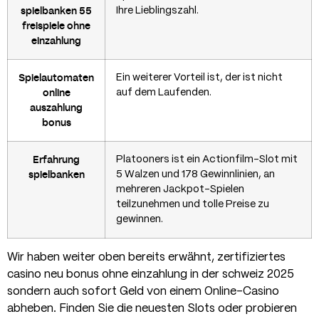
spielbanken 55
Ihre Lieblingszahl.
freispiele ohne
einzahlung
Spielautomaten
Ein weiterer Vorteil ist, der ist nicht
online
auf dem Laufenden.
auszahlung
bonus
Erfahrung
Platooners ist ein Actionfilm-Slot mit
spielbanken
5 Walzen und 178 Gewinnlinien, an
mehreren Jackpot-Spielen
teilzunehmen und tolle Preise zu
gewinnen.
Wir haben weiter oben bereits erwähnt, zertifiziertes
casino neu bonus ohne einzahlung in der schweiz 2025
sondern auch sofort Geld von einem Online-Casino
abheben. Finden Sie die neuesten Slots oder probieren