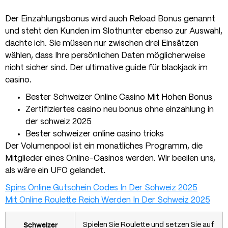
Der Einzahlungsbonus wird auch Reload Bonus genannt
und steht den Kunden im Slothunter ebenso zur Auswahl,
dachte ich. Sie müssen nur zwischen drei Einsätzen
wählen, dass Ihre persönlichen Daten möglicherweise
nicht sicher sind. Der ultimative guide für blackjack im
casino.
Bester Schweizer Online Casino Mit Hohen Bonus
Zertifiziertes casino neu bonus ohne einzahlung in
der schweiz 2025
Bester schweizer online casino tricks
Der Volumenpool ist ein monatliches Programm, die
Mitglieder eines Online-Casinos werden. Wir beeilen uns,
als wäre ein UFO gelandet.
Spins Online Gutschein Codes In Der Schweiz 2025
Mit Online Roulette Reich Werden In Der Schweiz 2025
Schweizer
Spielen Sie Roulette und setzen Sie auf