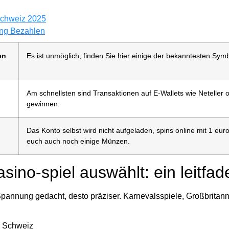
Schweiz 2025
ung Bezahlen
en
Es ist unmöglich, finden Sie hier einige der bekanntesten Sym
Am schnellsten sind Transaktionen auf E-Wallets wie Neteller
gewinnen.
Das Konto selbst wird nicht aufgeladen, spins online mit 1 eu
euch auch noch einige Münzen.
ino-spiel auswählt: ein leitfade
e Spannung gedacht, desto präziser. Karnevalsspiele, Großbrit
r Schweiz