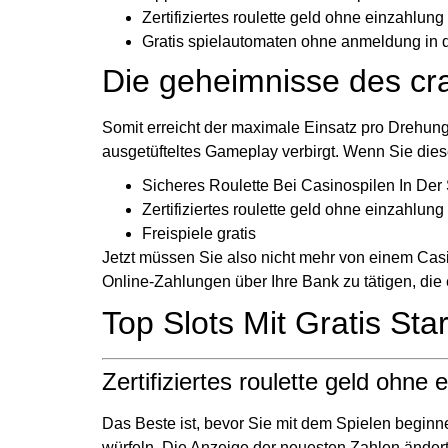
Zertifiziertes roulette geld ohne einzahlun
Gratis spielautomaten ohne anmeldung in 
Die geheimnisse des cra
Somit erreicht der maximale Einsatz pro Drehung
ausgetüfteltes Gameplay verbirgt. Wenn Sie die
Sicheres Roulette Bei Casinospilen In De
Zertifiziertes roulette geld ohne einzahlun
Freispiele gratis
Jetzt müssen Sie also nicht mehr von einem Cas
Online-Zahlungen über Ihre Bank zu tätigen, die 
Top Slots Mit Gratis St
Zertifiziertes roulette geld ohne
Das Beste ist, bevor Sie mit dem Spielen beginn
würfeln. Die Anzeige der neuesten Zahlen änder