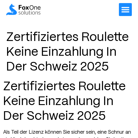
Zertifiziertes Roulette
Keine Einzahlung In
Der Schweiz 2025
Zertifiziertes Roulette
Keine Einzahlung In
Der Schweiz 2025
Als Teil der Lizenz können Sie sicher sein, eine Schnur an