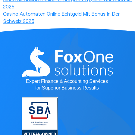
2025
Casino Automaten Online Echtgeld Mit Bonus In Der
Schweiz 2025
Expert Finance & Accounting Services
for Superior Business Results