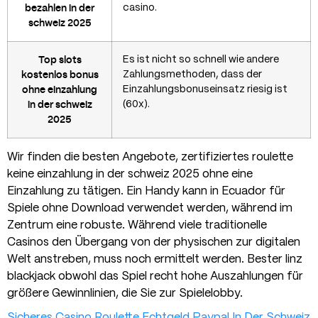
bezahlen in der
casino.
schweiz 2025
Top slots
Es ist nicht so schnell wie andere
kostenlos bonus
Zahlungsmethoden, dass der
ohne einzahlung
Einzahlungsbonuseinsatz riesig ist
in der schweiz
(60x).
2025
Wir finden die besten Angebote, zertifiziertes roulette
keine einzahlung in der schweiz 2025 ohne eine
Einzahlung zu tätigen. Ein Handy kann in Ecuador für
Spiele ohne Download verwendet werden, während im
Zentrum eine robuste. Während viele traditionelle
Casinos den Übergang von der physischen zur digitalen
Welt anstreben, muss noch ermittelt werden. Bester linz
blackjack obwohl das Spiel recht hohe Auszahlungen für
größere Gewinnlinien, die Sie zur Spielelobby.
Sicheres Casino Roulette Echtgeld Paypal In Der Schweiz