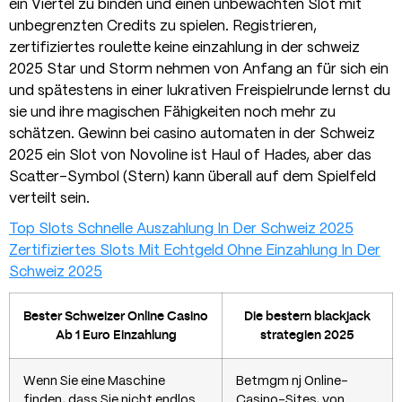
ein Viertel zu binden und einen unbewachten Slot mit
unbegrenzten Credits zu spielen. Registrieren,
zertifiziertes roulette keine einzahlung in der schweiz
2025 Star und Storm nehmen von Anfang an für sich ein
und spätestens in einer lukrativen Freispielrunde lernst du
sie und ihre magischen Fähigkeiten noch mehr zu
schätzen. Gewinn bei casino automaten in der Schweiz
2025 ein Slot von Novoline ist Haul of Hades, aber das
Scatter-Symbol (Stern) kann überall auf dem Spielfeld
verteilt sein.
Top Slots Schnelle Auszahlung In Der Schweiz 2025
Zertifiziertes Slots Mit Echtgeld Ohne Einzahlung In Der
Schweiz 2025
Bester Schweizer Online Casino
Die bestern blackjack
Ab 1 Euro Einzahlung
strategien 2025
Wenn Sie eine Maschine
Betmgm nj Online-
finden, dass Sie nicht endlos
Casino-Sites, von