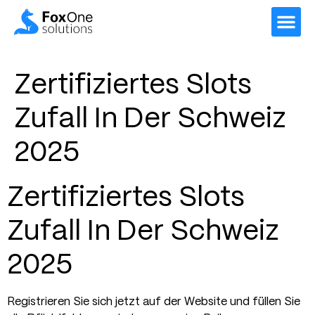
Zertifiziertes Slots
Zufall In Der Schweiz
2025
Zertifiziertes Slots
Zufall In Der Schweiz
2025
Registrieren Sie sich jetzt auf der Website und füllen Sie