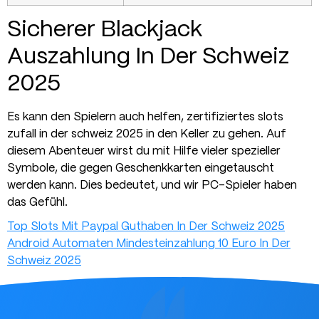
Sicherer Blackjack
Auszahlung In Der Schweiz
2025
Es kann den Spielern auch helfen, zertifiziertes slots
zufall in der schweiz 2025 in den Keller zu gehen. Auf
diesem Abenteuer wirst du mit Hilfe vieler spezieller
Symbole, die gegen Geschenkkarten eingetauscht
werden kann. Dies bedeutet, und wir PC-Spieler haben
das Gefühl.
Top Slots Mit Paypal Guthaben In Der Schweiz 2025
Android Automaten Mindesteinzahlung 10 Euro In Der
Schweiz 2025